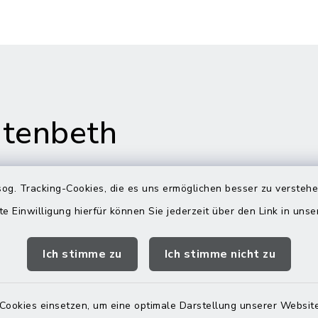
tenbeth
og. Tracking-Cookies, die es uns ermöglichen besser zu versteh
te Einwilligung hierfür können Sie jederzeit über den Link in uns
gszeiten
Rathaus in
Rechtmehring
Ich stimme zu
Ich stimme nicht zu
Freitag:
Korbiniansweg 3
00 Uhr
83562 Rechtmehring
Cookies einsetzen, um eine optimale Darstellung unserer Website
zusätzlich: