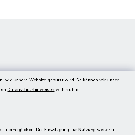
en, wie unsere Website genutzt wird. So können wir unser
eren
Datenschutzhinweisen
widerrufen.
Quicklinks
Landratsamt Mühldorf
 zu ermöglichen. Die Einwilligung zur Nutzung weiterer