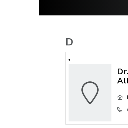
D
Dr
Al