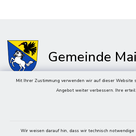
Gemeinde Mai
Mit Ihrer Zustimmung verwenden wir auf dieser Website s
Angebot weiter verbessern. Ihre erteil
Rathaus in Maitenbeth
Öffnun
Montag bis 
Kirchplatz 9
83558 Maitenbeth
08:00-12:
Wir weisen darauf hin, dass wir technisch notwendige 
08076 9166-0
Donnerstag 