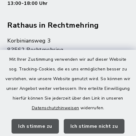
13:00-18:00 Uhr
Rathaus in Rechtmehring
Korbiniansweg 3
83562 Rechtmehring
Mit Ihrer Zustimmung verwenden wir auf dieser Website
08076 499
sog. Tracking-Cookies, die es uns ermöglichen besser zu
08076 8595
verstehen, wie unsere Website genutzt wird. So können wir
poststelle@vg-maitenbeth.de
unser Angebot weiter verbessern. Ihre erteilte Einwilligung
hierfür können Sie jederzeit über den Link in unseren
Datenschutzhinweisen
widerrufen.
Quicklinks
Ich stimme zu
Ich stimme nicht zu
Landratsamt Mühldorf