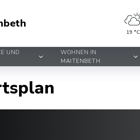
nbeth
19 °C
CE UND
WOHNEN IN
MAITENBETH
rtsplan