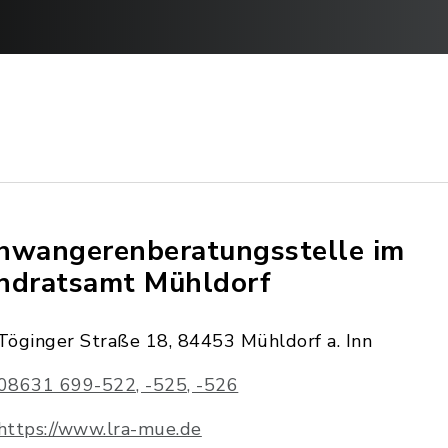
hwangerenberatungsstelle im
ndratsamt Mühldorf
Töginger Straße 18, 84453 Mühldorf a. Inn
08631 699-522, -525, -526
https://www.lra-mue.de