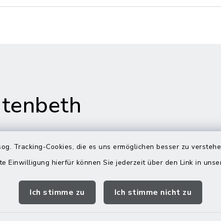
tenbeth
og. Tracking-Cookies, die es uns ermöglichen besser zu versteh
te Einwilligung hierfür können Sie jederzeit über den Link in uns
gszeiten
Rathaus in
Rechtmehring
Ich stimme zu
Ich stimme nicht zu
Freitag:
Korbiniansweg 3
00 Uhr