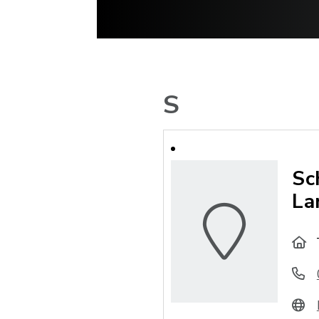
S
Sc
La