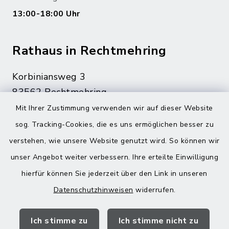
13:00-18:00 Uhr
Rathaus in Rechtmehring
Korbiniansweg 3
83562 Rechtmehring
Mit Ihrer Zustimmung verwenden wir auf dieser Website
08076 499
sog. Tracking-Cookies, die es uns ermöglichen besser zu
08076 8595
verstehen, wie unsere Website genutzt wird. So können wir
poststelle@vg-maitenbeth.de
unser Angebot weiter verbessern. Ihre erteilte Einwilligung
hierfür können Sie jederzeit über den Link in unseren
Datenschutzhinweisen
widerrufen.
Quicklinks
Ich stimme zu
Ich stimme nicht zu
Landratsamt Mühldorf