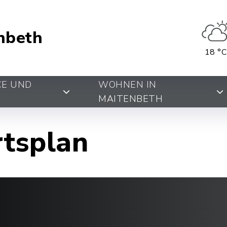
nbeth
18 °C
CE UND
WOHNEN IN
MAITENBETH
rtsplan