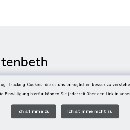
tenbeth
og. Tracking-Cookies, die es uns ermöglichen besser zu versteh
te Einwilligung hierfür können Sie jederzeit über den Link in uns
gszeiten
Rathaus in
Rechtmehring
Ich stimme zu
Ich stimme nicht zu
Freitag:
Korbiniansweg 3
00 Uhr