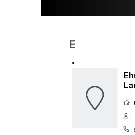
E
Eh
La