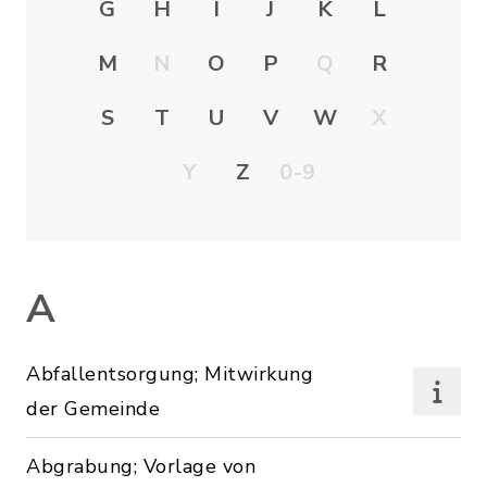
G
H
I
J
K
L
M
N
O
P
Q
R
S
T
U
V
W
X
Y
Z
0-9
A
Abfallentsorgung; Mitwirkung
der Gemeinde
Abgrabung; Vorlage von