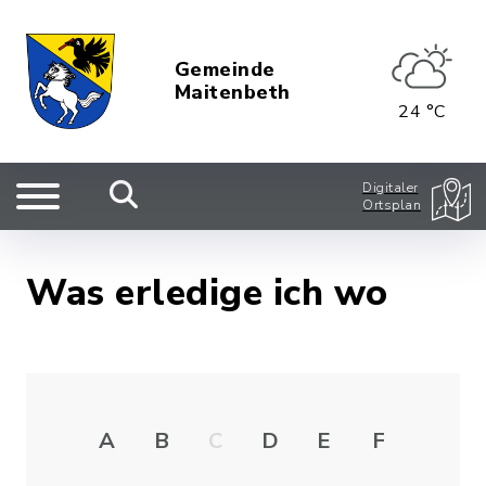
Gemeinde
Maitenbeth
24 °C
Digitaler
Ortsplan
Was erledige ich wo
A
B
C
D
E
F