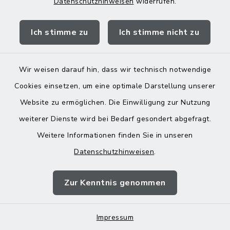
Datenschutzhinweisen
widerrufen.
Ich stimme zu
Ich stimme nicht zu
J
Wir weisen darauf hin, dass wir technisch notwendige
Cookies einsetzen, um eine optimale Darstellung unserer
Jugendarbeit;
Website zu ermöglichen. Die Einwilligung zur Nutzung
Inanspruchnahme von
weiterer Dienste wird bei Bedarf gesondert abgefragt.
Angeboten
Weitere Informationen finden Sie in unseren
Jugendzentrum; Angebote für
Datenschutzhinweisen
.
Kinder und Jugendliche
Zur Kenntnis genommen
Impressum
K