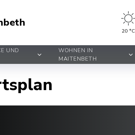
nbeth
20 °C
CE UND
WOHNEN IN
MAITENBETH
rtsplan