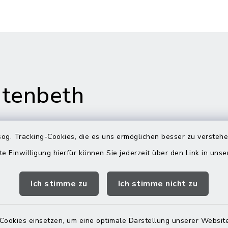
tenbeth
og. Tracking-Cookies, die es uns ermöglichen besser zu versteh
te Einwilligung hierfür können Sie jederzeit über den Link in uns
gszeiten
Rathaus in
Rechtmehring
Ich stimme zu
Ich stimme nicht zu
Freitag:
Korbiniansweg 3
00 Uhr
83562 Rechtmehring
Cookies einsetzen, um eine optimale Darstellung unserer Website
zusätzlich: