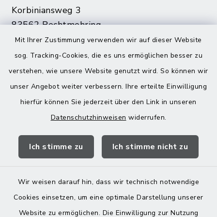
Korbiniansweg 3
83562 Rechtmehring
Mit Ihrer Zustimmung verwenden wir auf dieser Website
08076 499
sog. Tracking-Cookies, die es uns ermöglichen besser zu
08076 8595
verstehen, wie unsere Website genutzt wird. So können wir
poststelle@vg-maitenbeth.de
unser Angebot weiter verbessern. Ihre erteilte Einwilligung
hierfür können Sie jederzeit über den Link in unseren
Datenschutzhinweisen
widerrufen.
Quicklinks
Ich stimme zu
Ich stimme nicht zu
Landratsamt Mühldorf
Wir weisen darauf hin, dass wir technisch notwendige
Cookies einsetzen, um eine optimale Darstellung unserer
Website zu ermöglichen. Die Einwilligung zur Nutzung