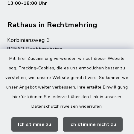
13:00-18:00 Uhr
Rathaus in Rechtmehring
Korbiniansweg 3
83562 Rechtmehring
Mit Ihrer Zustimmung verwenden wir auf dieser Website
08076 499
sog. Tracking-Cookies, die es uns ermöglichen besser zu
08076 8595
verstehen, wie unsere Website genutzt wird. So können wir
poststelle@vg-maitenbeth.de
unser Angebot weiter verbessern. Ihre erteilte Einwilligung
hierfür können Sie jederzeit über den Link in unseren
Datenschutzhinweisen
widerrufen.
Quicklinks
Ich stimme zu
Ich stimme nicht zu
Landratsamt Mühldorf