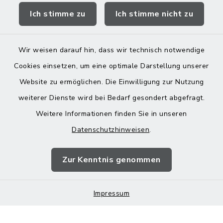
Ich stimme zu
Ich stimme nicht zu
Landratsamt Mühldorf
Wir weisen darauf hin, dass wir technisch notwendige
Cookies einsetzen, um eine optimale Darstellung unserer
Website zu ermöglichen. Die Einwilligung zur Nutzung
Kontakt
weiterer Dienste wird bei Bedarf gesondert abgefragt.
Weitere Informationen finden Sie in unseren
Barrierefreiheit
Datenschutzhinweisen
.
Datenschutz
Zur Kenntnis genommen
Impressum
Impressum
Sitemap
Cookie-Einstellungen