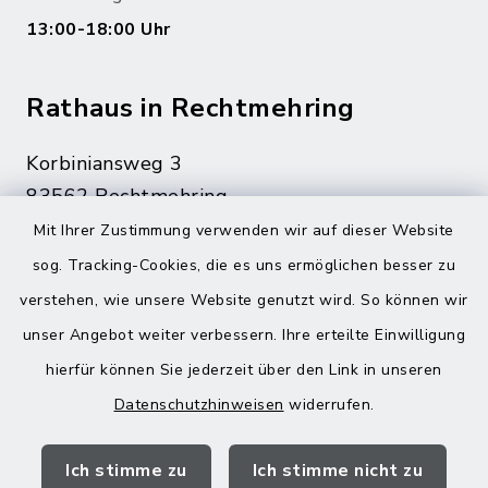
13:00-18:00 Uhr
Rathaus in Rechtmehring
Korbiniansweg 3
83562 Rechtmehring
Mit Ihrer Zustimmung verwenden wir auf dieser Website
08076 499
sog. Tracking-Cookies, die es uns ermöglichen besser zu
08076 8595
verstehen, wie unsere Website genutzt wird. So können wir
poststelle@vg-maitenbeth.de
unser Angebot weiter verbessern. Ihre erteilte Einwilligung
hierfür können Sie jederzeit über den Link in unseren
Datenschutzhinweisen
widerrufen.
Quicklinks
Ich stimme zu
Ich stimme nicht zu
Landratsamt Mühldorf