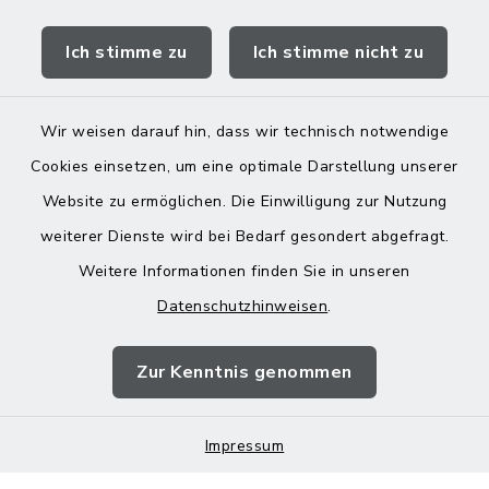
Quicklinks
Ich stimme zu
Ich stimme nicht zu
Landratsamt Mühldorf
Wir weisen darauf hin, dass wir technisch notwendige
Cookies einsetzen, um eine optimale Darstellung unserer
Website zu ermöglichen. Die Einwilligung zur Nutzung
Kontakt
weiterer Dienste wird bei Bedarf gesondert abgefragt.
Weitere Informationen finden Sie in unseren
Barrierefreiheit
Datenschutzhinweisen
.
Datenschutz
Zur Kenntnis genommen
Impressum
Impressum
Sitemap