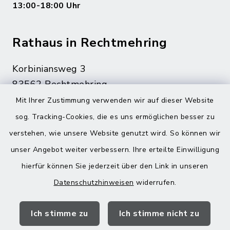
13:00-18:00 Uhr
Rathaus in Rechtmehring
Korbiniansweg 3
83562 Rechtmehring
Mit Ihrer Zustimmung verwenden wir auf dieser Website
08076 499
sog. Tracking-Cookies, die es uns ermöglichen besser zu
08076 8595
verstehen, wie unsere Website genutzt wird. So können wir
poststelle@vg-maitenbeth.de
unser Angebot weiter verbessern. Ihre erteilte Einwilligung
hierfür können Sie jederzeit über den Link in unseren
Datenschutzhinweisen
widerrufen.
Quicklinks
Ich stimme zu
Ich stimme nicht zu
Landratsamt Mühldorf