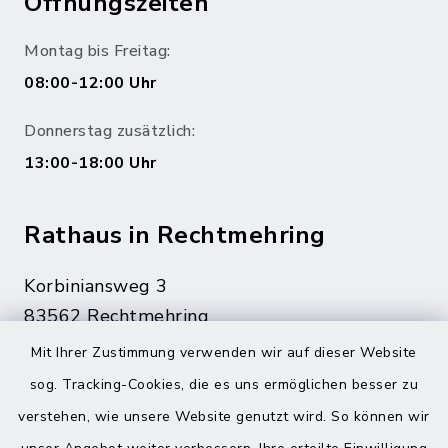
Öffnungszeiten
Montag bis Freitag:
08:00-12:00 Uhr
Donnerstag zusätzlich:
13:00-18:00 Uhr
Rathaus in Rechtmehring
Korbiniansweg 3
83562 Rechtmehring
Mit Ihrer Zustimmung verwenden wir auf dieser Website
08076 499
sog. Tracking-Cookies, die es uns ermöglichen besser zu
08076 8595
verstehen, wie unsere Website genutzt wird. So können wir
poststelle@vg-maitenbeth.de