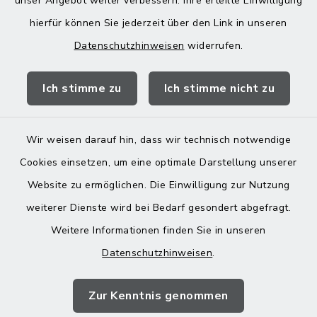
unser Angebot weiter verbessern. Ihre erteilte Einwilligung
hierfür können Sie jederzeit über den Link in unseren
Datenschutzhinweisen
widerrufen.
Quicklinks
Ich stimme zu
Ich stimme nicht zu
Landratsamt Mühldorf
Wir weisen darauf hin, dass wir technisch notwendige
Cookies einsetzen, um eine optimale Darstellung unserer
Website zu ermöglichen. Die Einwilligung zur Nutzung
Kontakt
weiterer Dienste wird bei Bedarf gesondert abgefragt.
Barrierefreiheit
Weitere Informationen finden Sie in unseren
Datenschutzhinweisen
.
Datenschutz
Zur Kenntnis genommen
Impressum