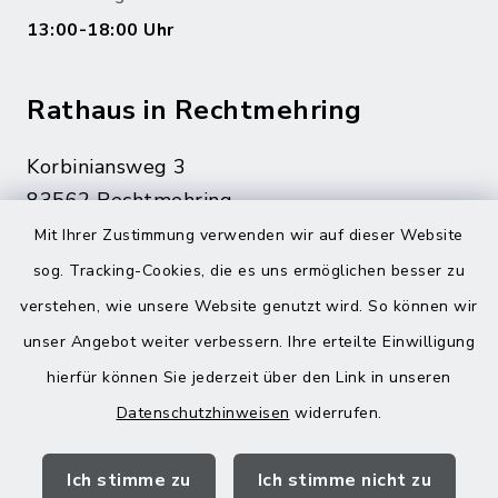
13:00-18:00 Uhr
Rathaus in Rechtmehring
Korbiniansweg 3
83562 Rechtmehring
Mit Ihrer Zustimmung verwenden wir auf dieser Website
08076 499
sog. Tracking-Cookies, die es uns ermöglichen besser zu
08076 8595
verstehen, wie unsere Website genutzt wird. So können wir
poststelle@vg-maitenbeth.de
unser Angebot weiter verbessern. Ihre erteilte Einwilligung
hierfür können Sie jederzeit über den Link in unseren
Datenschutzhinweisen
widerrufen.
Quicklinks
Ich stimme zu
Ich stimme nicht zu
Landratsamt Mühldorf