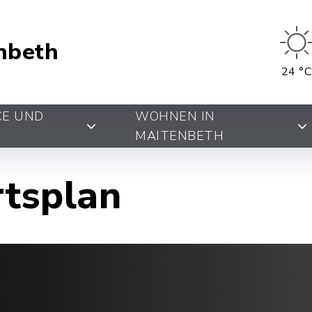
nbeth
24 °C
CE UND
WOHNEN IN
MAITENBETH
rtsplan