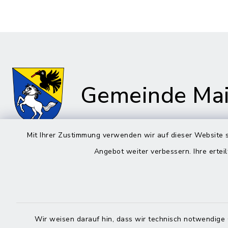
Gemeinde Mai
Mit Ihrer Zustimmung verwenden wir auf dieser Website s
Angebot weiter verbessern. Ihre erteil
Rathaus in Maitenbeth
Öffnun
Montag bis 
Kirchplatz 9
83558 Maitenbeth
08:00-12:
Wir weisen darauf hin, dass wir technisch notwendige 
08076 9166-0
Donnerstag 