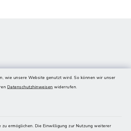
en, wie unsere Website genutzt wird. So können wir unser
eren
Datenschutzhinweisen
widerrufen.
Quicklinks
Landratsamt Mühldorf
 zu ermöglichen. Die Einwilligung zur Nutzung weiterer