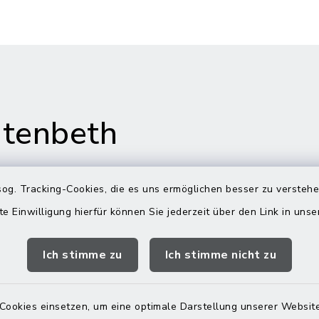
tenbeth
og. Tracking-Cookies, die es uns ermöglichen besser zu versteh
te Einwilligung hierfür können Sie jederzeit über den Link in uns
gszeiten
Rathaus in
Rechtmehring
Ich stimme zu
Ich stimme nicht zu
Freitag:
Korbiniansweg 3
00 Uhr
83562 Rechtmehring
Cookies einsetzen, um eine optimale Darstellung unserer Website
zusätzlich: