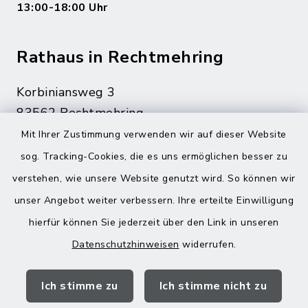
13:00-18:00 Uhr
Rathaus in Rechtmehring
Korbiniansweg 3
83562 Rechtmehring
Mit Ihrer Zustimmung verwenden wir auf dieser Website
08076 499
sog. Tracking-Cookies, die es uns ermöglichen besser zu
08076 8595
verstehen, wie unsere Website genutzt wird. So können wir
poststelle@vg-maitenbeth.de
unser Angebot weiter verbessern. Ihre erteilte Einwilligung
hierfür können Sie jederzeit über den Link in unseren
Datenschutzhinweisen
widerrufen.
Quicklinks
Ich stimme zu
Ich stimme nicht zu
Landratsamt Mühldorf