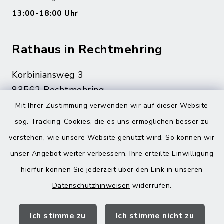
13:00-18:00 Uhr
Rathaus in Rechtmehring
Korbiniansweg 3
83562 Rechtmehring
Mit Ihrer Zustimmung verwenden wir auf dieser Website
08076 499
sog. Tracking-Cookies, die es uns ermöglichen besser zu
08076 8595
verstehen, wie unsere Website genutzt wird. So können wir
poststelle@vg-maitenbeth.de
unser Angebot weiter verbessern. Ihre erteilte Einwilligung
hierfür können Sie jederzeit über den Link in unseren
Datenschutzhinweisen
widerrufen.
Quicklinks
Ich stimme zu
Ich stimme nicht zu
Landratsamt Mühldorf