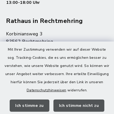
13:00-18:00 Uhr
Rathaus in Rechtmehring
Korbiniansweg 3
83562 Rechtmehring
Mit Ihrer Zustimmung verwenden wir auf dieser Website
08076 499
sog. Tracking-Cookies, die es uns ermöglichen besser zu
08076 8595
verstehen, wie unsere Website genutzt wird. So können wir
poststelle@vg-maitenbeth.de
unser Angebot weiter verbessern. Ihre erteilte Einwilligung
hierfür können Sie jederzeit über den Link in unseren
Datenschutzhinweisen
widerrufen.
Quicklinks
Ich stimme zu
Ich stimme nicht zu
Landratsamt Mühldorf