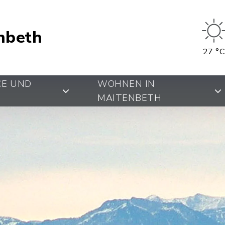
nbeth
27 °C
CE UND
WOHNEN IN
MAITENBETH