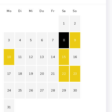
Mo
Di
Mi
Do
Fr
Sa
So
1
2
3
4
5
6
7
8
9
10
11
12
13
14
15
16
17
18
19
20
21
22
23
24
25
26
27
28
29
30
31