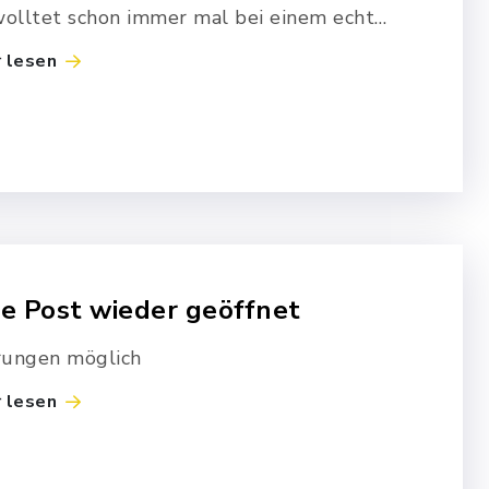
wolltet schon immer mal bei einem echten
us mitmachen? Von den Profis lernen wie
 lesen
jongliert, als Clown Spass macht,
batisch turnt oder…
e Post wieder geöffnet
rungen möglich
 lesen