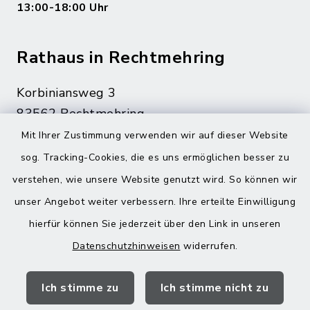
13:00-18:00 Uhr
Rathaus in Rechtmehring
Korbiniansweg 3
83562 Rechtmehring
Mit Ihrer Zustimmung verwenden wir auf dieser Website
08076 499
sog. Tracking-Cookies, die es uns ermöglichen besser zu
08076 8595
verstehen, wie unsere Website genutzt wird. So können wir
poststelle@vg-maitenbeth.de
unser Angebot weiter verbessern. Ihre erteilte Einwilligung
hierfür können Sie jederzeit über den Link in unseren
Datenschutzhinweisen
widerrufen.
Quicklinks
Ich stimme zu
Ich stimme nicht zu
Landratsamt Mühldorf