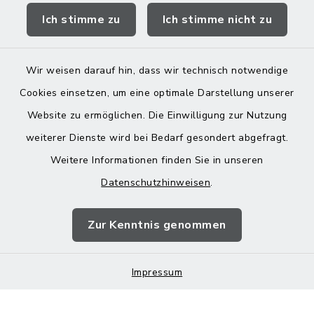
Ich stimme zu
Ich stimme nicht zu
Landratsamt Mühldorf
Wir weisen darauf hin, dass wir technisch notwendige
Cookies einsetzen, um eine optimale Darstellung unserer
Website zu ermöglichen. Die Einwilligung zur Nutzung
Kontakt
weiterer Dienste wird bei Bedarf gesondert abgefragt.
Weitere Informationen finden Sie in unseren
Barrierefreiheit
Datenschutzhinweisen
.
Datenschutz
Zur Kenntnis genommen
Impressum
Impressum
Sitemap
Cookie-Einstellungen