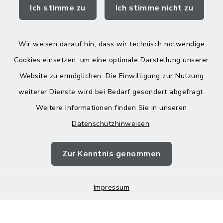
Ich stimme zu
Ich stimme nicht zu
Landratsamt Mühldorf
Wir weisen darauf hin, dass wir technisch notwendige
Cookies einsetzen, um eine optimale Darstellung unserer
Website zu ermöglichen. Die Einwilligung zur Nutzung
Kontakt
weiterer Dienste wird bei Bedarf gesondert abgefragt.
Weitere Informationen finden Sie in unseren
Barrierefreiheit
Datenschutzhinweisen
.
Datenschutz
Zur Kenntnis genommen
Impressum
Impressum
Sitemap
Cookie-Einstellungen