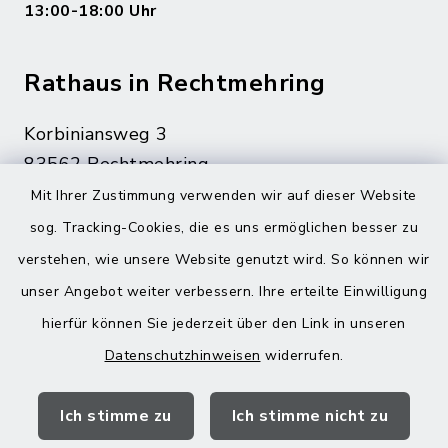
13:00-18:00 Uhr
Rathaus in Rechtmehring
Korbiniansweg 3
83562 Rechtmehring
Mit Ihrer Zustimmung verwenden wir auf dieser Website
08076 499
sog. Tracking-Cookies, die es uns ermöglichen besser zu
08076 8595
verstehen, wie unsere Website genutzt wird. So können wir
poststelle@vg-maitenbeth.de
unser Angebot weiter verbessern. Ihre erteilte Einwilligung
hierfür können Sie jederzeit über den Link in unseren
Datenschutzhinweisen
widerrufen.
Quicklinks
Ich stimme zu
Ich stimme nicht zu
Landratsamt Mühldorf