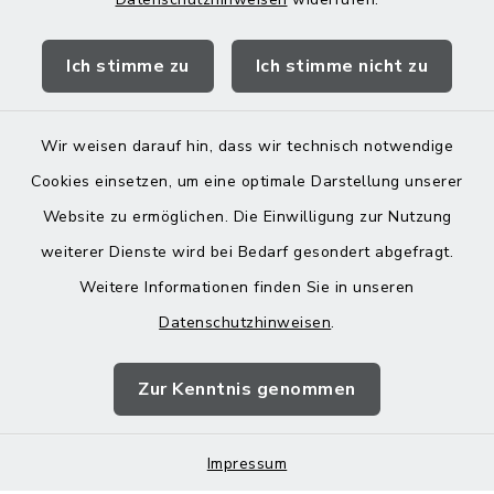
Quicklinks
Ich stimme zu
Ich stimme nicht zu
Landratsamt Mühldorf
Wir weisen darauf hin, dass wir technisch notwendige
Cookies einsetzen, um eine optimale Darstellung unserer
Website zu ermöglichen. Die Einwilligung zur Nutzung
Kontakt
weiterer Dienste wird bei Bedarf gesondert abgefragt.
Weitere Informationen finden Sie in unseren
Barrierefreiheit
Datenschutzhinweisen
.
Datenschutz
Zur Kenntnis genommen
Impressum
Impressum
Sitemap