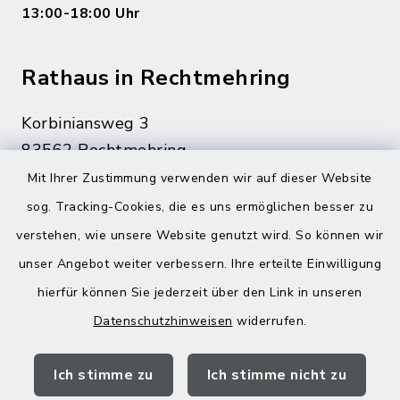
13:00-18:00 Uhr
Rathaus in Rechtmehring
Korbiniansweg 3
83562 Rechtmehring
Mit Ihrer Zustimmung verwenden wir auf dieser Website
08076 499
sog. Tracking-Cookies, die es uns ermöglichen besser zu
08076 8595
verstehen, wie unsere Website genutzt wird. So können wir
poststelle@vg-maitenbeth.de
unser Angebot weiter verbessern. Ihre erteilte Einwilligung
hierfür können Sie jederzeit über den Link in unseren
Datenschutzhinweisen
widerrufen.
Quicklinks
Ich stimme zu
Ich stimme nicht zu
Landratsamt Mühldorf