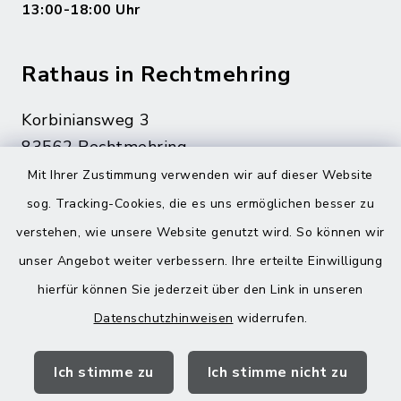
13:00-18:00 Uhr
Rathaus in Rechtmehring
Korbiniansweg 3
83562 Rechtmehring
Mit Ihrer Zustimmung verwenden wir auf dieser Website
08076 499
sog. Tracking-Cookies, die es uns ermöglichen besser zu
08076 8595
verstehen, wie unsere Website genutzt wird. So können wir
poststelle@vg-maitenbeth.de
unser Angebot weiter verbessern. Ihre erteilte Einwilligung
hierfür können Sie jederzeit über den Link in unseren
Datenschutzhinweisen
widerrufen.
Quicklinks
Ich stimme zu
Ich stimme nicht zu
Landratsamt Mühldorf