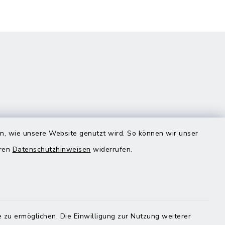
en, wie unsere Website genutzt wird. So können wir unser
eren
Datenschutzhinweisen
widerrufen.
Quicklinks
Landratsamt Mühldorf
 zu ermöglichen. Die Einwilligung zur Nutzung weiterer