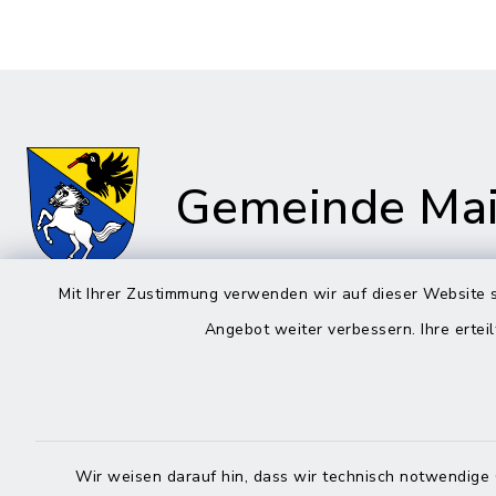
Gemeinde Mai
Mit Ihrer Zustimmung verwenden wir auf dieser Website s
Angebot weiter verbessern. Ihre erteil
Rathaus in Maitenbeth
Öffnun
Montag bis 
Kirchplatz 9
83558 Maitenbeth
08:00-12:
Wir weisen darauf hin, dass wir technisch notwendige 
08076 9166-0
Donnerstag 