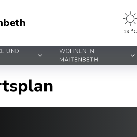
nbeth
19 °C
CE UND
WOHNEN IN
MAITENBETH
rtsplan