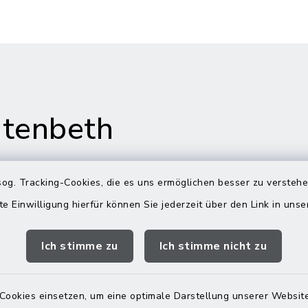
tenbeth
og. Tracking-Cookies, die es uns ermöglichen besser zu versteh
te Einwilligung hierfür können Sie jederzeit über den Link in uns
gszeiten
Rathaus in
Rechtmehring
Ich stimme zu
Ich stimme nicht zu
Freitag:
Korbiniansweg 3
00 Uhr
83562 Rechtmehring
Cookies einsetzen, um eine optimale Darstellung unserer Website
zusätzlich: