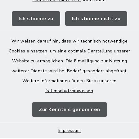
Quicklinks
Ich stimme zu
Ich stimme nicht zu
Landratsamt Mühldorf
Wir weisen darauf hin, dass wir technisch notwendige
Cookies einsetzen, um eine optimale Darstellung unserer
Website zu ermöglichen. Die Einwilligung zur Nutzung
Kontakt
weiterer Dienste wird bei Bedarf gesondert abgefragt.
Weitere Informationen finden Sie in unseren
Barrierefreiheit
Datenschutzhinweisen
.
Datenschutz
Zur Kenntnis genommen
Impressum
Impressum
Sitemap