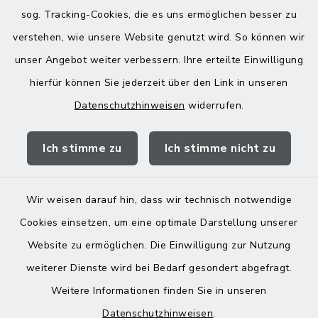
08076 499
sog. Tracking-Cookies, die es uns ermöglichen besser zu
08076 8595
verstehen, wie unsere Website genutzt wird. So können wir
poststelle@vg-maitenbeth.de
unser Angebot weiter verbessern. Ihre erteilte Einwilligung
hierfür können Sie jederzeit über den Link in unseren
Datenschutzhinweisen
widerrufen.
Quicklinks
Ich stimme zu
Ich stimme nicht zu
Landratsamt Mühldorf
Wir weisen darauf hin, dass wir technisch notwendige
Cookies einsetzen, um eine optimale Darstellung unserer
Website zu ermöglichen. Die Einwilligung zur Nutzung
Kontakt
weiterer Dienste wird bei Bedarf gesondert abgefragt.
Weitere Informationen finden Sie in unseren
Barrierefreiheit
Datenschutzhinweisen
.