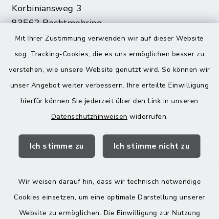
Korbiniansweg 3
83562 Rechtmehring
Mit Ihrer Zustimmung verwenden wir auf dieser Website
08076 499
sog. Tracking-Cookies, die es uns ermöglichen besser zu
08076 8595
verstehen, wie unsere Website genutzt wird. So können wir
poststelle@vg-maitenbeth.de
unser Angebot weiter verbessern. Ihre erteilte Einwilligung
hierfür können Sie jederzeit über den Link in unseren
Datenschutzhinweisen
widerrufen.
Quicklinks
Ich stimme zu
Ich stimme nicht zu
Landratsamt Mühldorf
Wir weisen darauf hin, dass wir technisch notwendige
Cookies einsetzen, um eine optimale Darstellung unserer
Website zu ermöglichen. Die Einwilligung zur Nutzung