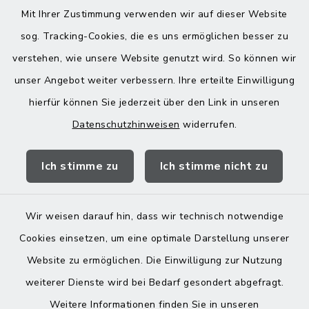
Mit Ihrer Zustimmung verwenden wir auf dieser Website
08076 499
sog. Tracking-Cookies, die es uns ermöglichen besser zu
08076 8595
verstehen, wie unsere Website genutzt wird. So können wir
poststelle@vg-maitenbeth.de
unser Angebot weiter verbessern. Ihre erteilte Einwilligung
hierfür können Sie jederzeit über den Link in unseren
Datenschutzhinweisen
widerrufen.
Quicklinks
Ich stimme zu
Ich stimme nicht zu
Landratsamt Mühldorf
Wir weisen darauf hin, dass wir technisch notwendige
Cookies einsetzen, um eine optimale Darstellung unserer
Website zu ermöglichen. Die Einwilligung zur Nutzung
Kontakt
weiterer Dienste wird bei Bedarf gesondert abgefragt.
Weitere Informationen finden Sie in unseren