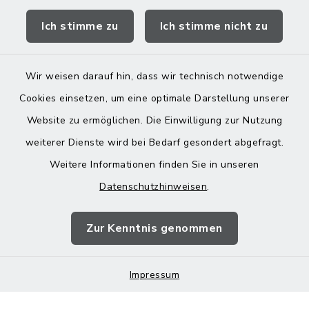
Ich stimme zu
Ich stimme nicht zu
Landratsamt Mühldorf
Wir weisen darauf hin, dass wir technisch notwendige
Cookies einsetzen, um eine optimale Darstellung unserer
Website zu ermöglichen. Die Einwilligung zur Nutzung
Kontakt
weiterer Dienste wird bei Bedarf gesondert abgefragt.
Weitere Informationen finden Sie in unseren
Barrierefreiheit
Datenschutzhinweisen
.
Datenschutz
Zur Kenntnis genommen
Impressum
Impressum
Sitemap