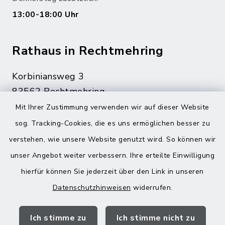
13:00-18:00 Uhr
Rathaus in Rechtmehring
Korbiniansweg 3
83562 Rechtmehring
Mit Ihrer Zustimmung verwenden wir auf dieser Website
08076 499
sog. Tracking-Cookies, die es uns ermöglichen besser zu
08076 8595
verstehen, wie unsere Website genutzt wird. So können wir
poststelle@vg-maitenbeth.de
unser Angebot weiter verbessern. Ihre erteilte Einwilligung
hierfür können Sie jederzeit über den Link in unseren
Datenschutzhinweisen
widerrufen.
Quicklinks
Ich stimme zu
Ich stimme nicht zu
Landratsamt Mühldorf