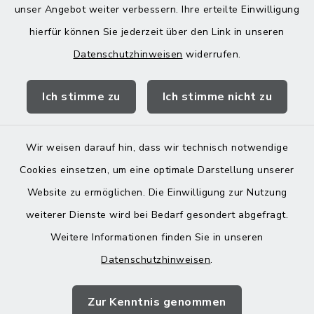
unser Angebot weiter verbessern. Ihre erteilte Einwilligung
hierfür können Sie jederzeit über den Link in unseren
Datenschutzhinweisen
widerrufen.
Quicklinks
Ich stimme zu
Ich stimme nicht zu
Landratsamt Mühldorf
Wir weisen darauf hin, dass wir technisch notwendige
Cookies einsetzen, um eine optimale Darstellung unserer
Website zu ermöglichen. Die Einwilligung zur Nutzung
Kontakt
weiterer Dienste wird bei Bedarf gesondert abgefragt.
Weitere Informationen finden Sie in unseren
Barrierefreiheit
Datenschutzhinweisen
.
Datenschutz
Zur Kenntnis genommen