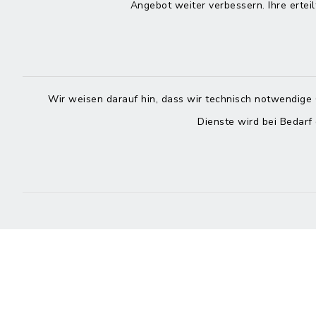
Angebot weiter verbessern. Ihre erteil
Rathaus in Maitenbeth
Öffnun
Montag bis 
Kirchplatz 9
83558 Maitenbeth
08:00-12:
Wir weisen darauf hin, dass wir technisch notwendige 
08076 9166-0
Donnerstag 
Dienste wird bei Bedarf
08076 9166-20
13:00-18:
poststelle@vg-
maitenbeth.de
Kontakt
Barrierefreiheit
Datenschutz