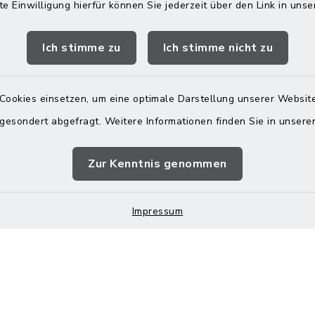
te Einwilligung hierfür können Sie jederzeit über den Link in uns
gszeiten
Rathaus in
Rechtmehring
Ich stimme zu
Ich stimme nicht zu
Freitag:
Korbiniansweg 3
00 Uhr
83562 Rechtmehring
Cookies einsetzen, um eine optimale Darstellung unserer Website
zusätzlich:
 gesondert abgefragt. Weitere Informationen finden Sie in unser
08076 499
00 Uhr
08076 8595
Zur Kenntnis genommen
poststelle@vg-
maitenbeth.de
Impressum
Impressum
Sitemap
Cookie-Einstellungen