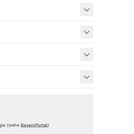
gie (siehe
BayernPortal
)