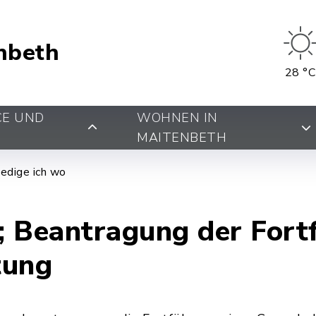
nbeth
28 °C
CE UND
WOHNEN IN
MAITENBETH
edige ich wo
; Beantragung der Fort
tung