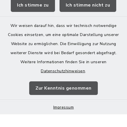
Ich stimme zu
Ich stimme nicht zu
Landratsamt Mühldorf
Wir weisen darauf hin, dass wir technisch notwendige
Cookies einsetzen, um eine optimale Darstellung unserer
Website zu ermöglichen. Die Einwilligung zur Nutzung
Kontakt
weiterer Dienste wird bei Bedarf gesondert abgefragt.
Weitere Informationen finden Sie in unseren
Barrierefreiheit
Datenschutzhinweisen
.
Datenschutz
Zur Kenntnis genommen
Impressum
Impressum
Sitemap
Cookie-Einstellungen