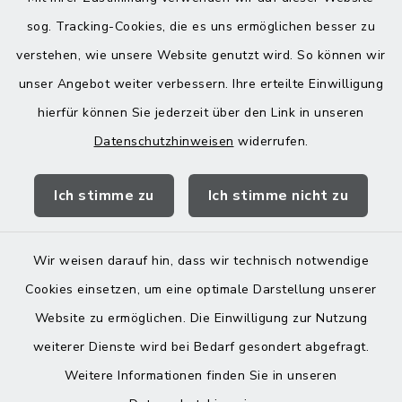
08076 499
sog. Tracking-Cookies, die es uns ermöglichen besser zu
08076 8595
verstehen, wie unsere Website genutzt wird. So können wir
poststelle@vg-maitenbeth.de
unser Angebot weiter verbessern. Ihre erteilte Einwilligung
hierfür können Sie jederzeit über den Link in unseren
Datenschutzhinweisen
widerrufen.
Quicklinks
Ich stimme zu
Ich stimme nicht zu
Landratsamt Mühldorf
Wir weisen darauf hin, dass wir technisch notwendige
Cookies einsetzen, um eine optimale Darstellung unserer
Website zu ermöglichen. Die Einwilligung zur Nutzung
Kontakt
weiterer Dienste wird bei Bedarf gesondert abgefragt.
Weitere Informationen finden Sie in unseren
Barrierefreiheit