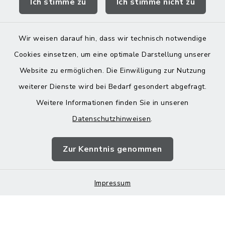
Ich stimme zu
Ich stimme nicht zu
Landratsamt Mühldorf
Wir weisen darauf hin, dass wir technisch notwendige
Cookies einsetzen, um eine optimale Darstellung unserer
Website zu ermöglichen. Die Einwilligung zur Nutzung
Kontakt
weiterer Dienste wird bei Bedarf gesondert abgefragt.
Weitere Informationen finden Sie in unseren
Barrierefreiheit
Datenschutzhinweisen
.
Datenschutz
Zur Kenntnis genommen
Impressum
Impressum
Sitemap
Cookie-Einstellungen