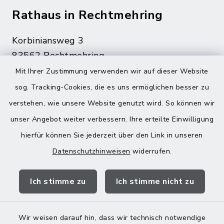
Rathaus in Rechtmehring
Korbiniansweg 3
83562 Rechtmehring
Mit Ihrer Zustimmung verwenden wir auf dieser Website
08076 499
sog. Tracking-Cookies, die es uns ermöglichen besser zu
08076 8595
verstehen, wie unsere Website genutzt wird. So können wir
poststelle@vg-maitenbeth.de
unser Angebot weiter verbessern. Ihre erteilte Einwilligung
hierfür können Sie jederzeit über den Link in unseren
Datenschutzhinweisen
widerrufen.
Quicklinks
Ich stimme zu
Ich stimme nicht zu
Landratsamt Mühldorf
Wir weisen darauf hin, dass wir technisch notwendige