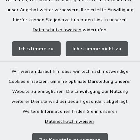
poststelle@vg-maitenbeth.de
unser Angebot weiter verbessern. Ihre erteilte Einwilligung
hierfür können Sie jederzeit über den Link in unseren
Datenschutzhinweisen
widerrufen.
Quicklinks
Ich stimme zu
Ich stimme nicht zu
Landratsamt Mühldorf
Wir weisen darauf hin, dass wir technisch notwendige
Cookies einsetzen, um eine optimale Darstellung unserer
Website zu ermöglichen. Die Einwilligung zur Nutzung
Kontakt
weiterer Dienste wird bei Bedarf gesondert abgefragt.
Weitere Informationen finden Sie in unseren
Barrierefreiheit
Datenschutzhinweisen
.
Datenschutz