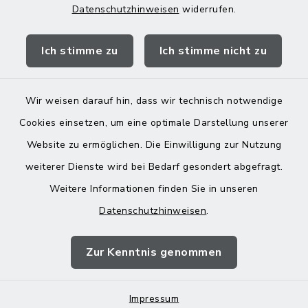
Datenschutzhinweisen
widerrufen.
Quicklinks
Ich stimme zu
Ich stimme nicht zu
Landratsamt Mühldorf
Wir weisen darauf hin, dass wir technisch notwendige
Cookies einsetzen, um eine optimale Darstellung unserer
Website zu ermöglichen. Die Einwilligung zur Nutzung
Kontakt
weiterer Dienste wird bei Bedarf gesondert abgefragt.
Weitere Informationen finden Sie in unseren
Barrierefreiheit
Datenschutzhinweisen
.
Datenschutz
Zur Kenntnis genommen
Impressum
Impressum
Sitemap