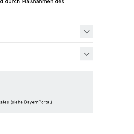
sind durch Maßnahmen des
tales (siehe
BayernPortal
)