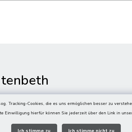
tenbeth
og. Tracking-Cookies, die es uns ermöglichen besser zu versteh
te Einwilligung hierfür können Sie jederzeit über den Link in uns
gszeiten
Rathaus in
Rechtmehring
Ich stimme zu
Ich stimme nicht zu