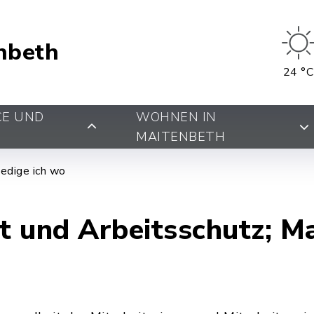
nbeth
24 °C
CE UND
WOHNEN IN
MAITENBETH
edige ich wo
it und Arbeitsschutz; 