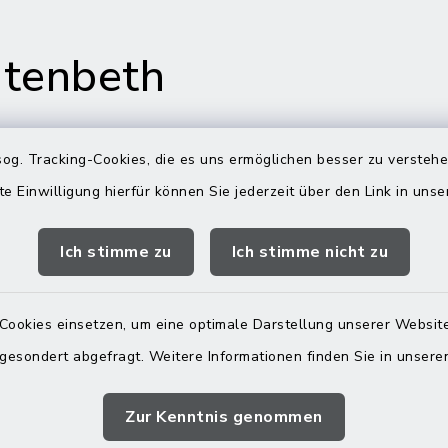
tenbeth
og. Tracking-Cookies, die es uns ermöglichen besser zu versteh
te Einwilligung hierfür können Sie jederzeit über den Link in uns
gszeiten
Rathaus in
Rechtmehring
Ich stimme zu
Ich stimme nicht zu
Freitag:
Korbiniansweg 3
00 Uhr
83562 Rechtmehring
Cookies einsetzen, um eine optimale Darstellung unserer Website
zusätzlich:
08076 499
 gesondert abgefragt. Weitere Informationen finden Sie in unser
00 Uhr
08076 8595
Zur Kenntnis genommen
poststelle@vg-
maitenbeth.de