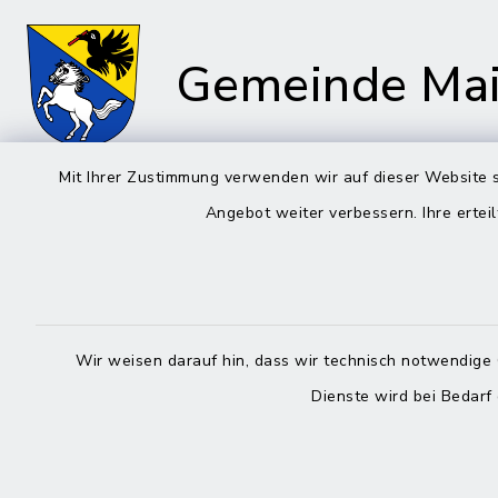
Gemeinde Mai
Mit Ihrer Zustimmung verwenden wir auf dieser Website s
Angebot weiter verbessern. Ihre erteil
Rathaus in Maitenbeth
Öffnun
Montag bis 
Kirchplatz 9
83558 Maitenbeth
08:00-12:
Wir weisen darauf hin, dass wir technisch notwendige 
08076 9166-0
Donnerstag 
Dienste wird bei Bedarf
08076 9166-20
13:00-18:
poststelle@vg-
maitenbeth.de