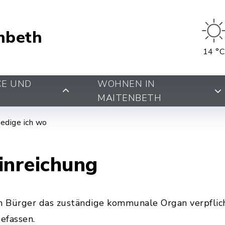
nbeth
14 °C
CE UND
WOHNEN IN
MAITENBETH
edige ich wo
inreichung
n Bürger das zuständige kommunale Organ verpflich
efassen.