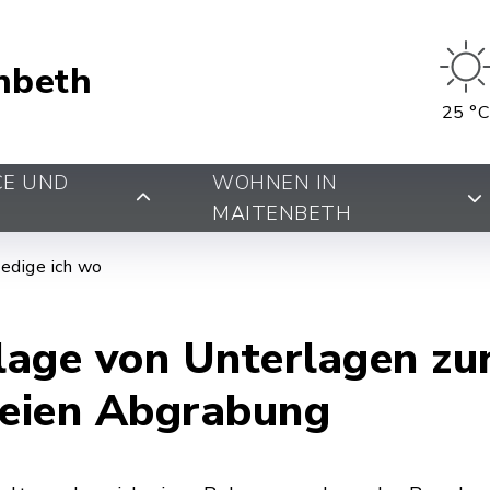
nbeth
25 °C
CE UND
WOHNEN IN
MAITENBETH
edige ich wo
age von Unterlagen zu
eien Abgrabung