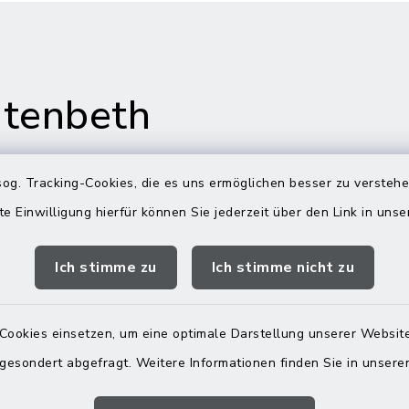
tenbeth
og. Tracking-Cookies, die es uns ermöglichen besser zu versteh
te Einwilligung hierfür können Sie jederzeit über den Link in uns
gszeiten
Rathaus in
Rechtmehring
Ich stimme zu
Ich stimme nicht zu
Freitag:
Korbiniansweg 3
00 Uhr
83562 Rechtmehring
Cookies einsetzen, um eine optimale Darstellung unserer Website
zusätzlich:
 gesondert abgefragt. Weitere Informationen finden Sie in unser
08076 499
00 Uhr
08076 8595