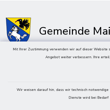
Gemeinde Mai
Mit Ihrer Zustimmung verwenden wir auf dieser Website s
Angebot weiter verbessern. Ihre erteil
Rathaus in Maitenbeth
Öffnun
Montag bis 
Kirchplatz 9
83558 Maitenbeth
08:00-12:
Wir weisen darauf hin, dass wir technisch notwendige 
08076 9166-0
Donnerstag 
Dienste wird bei Bedarf
08076 9166-20
13:00-18:
poststelle@vg-