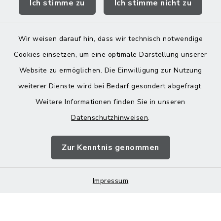
Ich stimme zu
Ich stimme nicht zu
Landratsamt Mühldorf
Wir weisen darauf hin, dass wir technisch notwendige
Cookies einsetzen, um eine optimale Darstellung unserer
Website zu ermöglichen. Die Einwilligung zur Nutzung
Kontakt
weiterer Dienste wird bei Bedarf gesondert abgefragt.
Weitere Informationen finden Sie in unseren
Barrierefreiheit
Datenschutzhinweisen
.
Datenschutz
Zur Kenntnis genommen
Impressum
Impressum
Sitemap
Cookie-Einstellungen