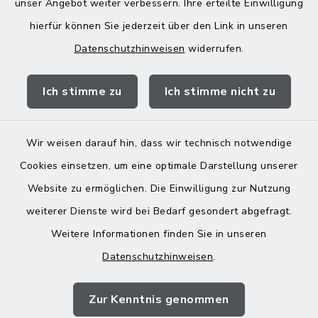
unser Angebot weiter verbessern. Ihre erteilte Einwilligung
hierfür können Sie jederzeit über den Link in unseren
Datenschutzhinweisen
widerrufen.
Quicklinks
Ich stimme zu
Ich stimme nicht zu
Landratsamt Mühldorf
Wir weisen darauf hin, dass wir technisch notwendige
Cookies einsetzen, um eine optimale Darstellung unserer
Website zu ermöglichen. Die Einwilligung zur Nutzung
Kontakt
weiterer Dienste wird bei Bedarf gesondert abgefragt.
Weitere Informationen finden Sie in unseren
Barrierefreiheit
Datenschutzhinweisen
.
Datenschutz
Zur Kenntnis genommen
Impressum