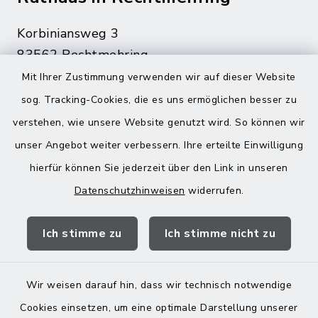
Korbiniansweg 3
83562 Rechtmehring
Mit Ihrer Zustimmung verwenden wir auf dieser Website
08076 499
sog. Tracking-Cookies, die es uns ermöglichen besser zu
08076 8595
verstehen, wie unsere Website genutzt wird. So können wir
poststelle@vg-maitenbeth.de
unser Angebot weiter verbessern. Ihre erteilte Einwilligung
hierfür können Sie jederzeit über den Link in unseren
Datenschutzhinweisen
widerrufen.
Quicklinks
Ich stimme zu
Ich stimme nicht zu
Landratsamt Mühldorf
Wir weisen darauf hin, dass wir technisch notwendige
Cookies einsetzen, um eine optimale Darstellung unserer