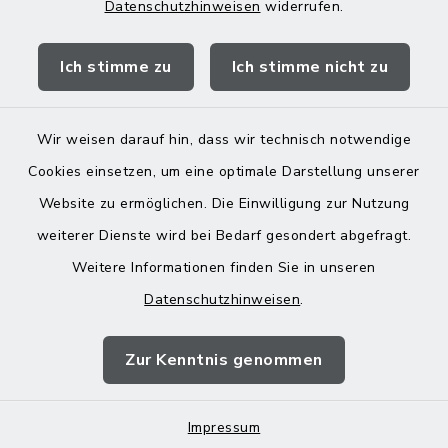
Datenschutzhinweisen
widerrufen.
Quicklinks
Ich stimme zu
Ich stimme nicht zu
Landratsamt Mühldorf
Wir weisen darauf hin, dass wir technisch notwendige
Cookies einsetzen, um eine optimale Darstellung unserer
Website zu ermöglichen. Die Einwilligung zur Nutzung
Kontakt
weiterer Dienste wird bei Bedarf gesondert abgefragt.
Weitere Informationen finden Sie in unseren
Barrierefreiheit
Datenschutzhinweisen
.
Datenschutz
Zur Kenntnis genommen
Impressum
Sitemap
Impressum