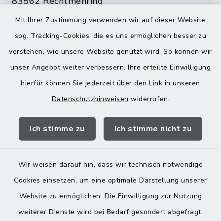
83562 Rechtmehring
Mit Ihrer Zustimmung verwenden wir auf dieser Website
08076 499
sog. Tracking-Cookies, die es uns ermöglichen besser zu
08076 8595
verstehen, wie unsere Website genutzt wird. So können wir
poststelle@vg-maitenbeth.de
unser Angebot weiter verbessern. Ihre erteilte Einwilligung
hierfür können Sie jederzeit über den Link in unseren
Datenschutzhinweisen
widerrufen.
Quicklinks
Landratsamt Mühldorf
Ich stimme zu
Ich stimme nicht zu
Wir weisen darauf hin, dass wir technisch notwendige
Cookies einsetzen, um eine optimale Darstellung unserer
Website zu ermöglichen. Die Einwilligung zur Nutzung
Kontakt
weiterer Dienste wird bei Bedarf gesondert abgefragt.